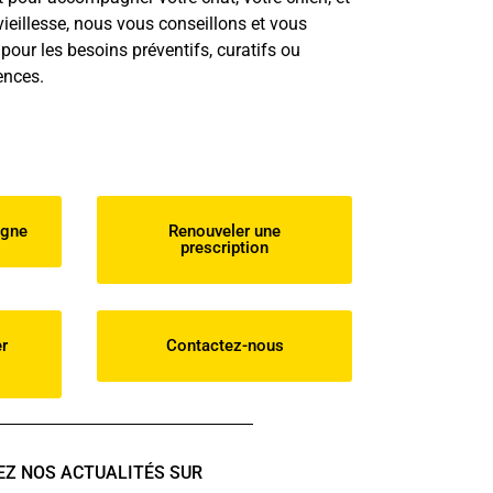
vieillesse, nous vous conseillons et vous
our les besoins préventifs, curatifs ou
ences.
igne
Renouveler une
prescription
er
Contactez-nous
EZ NOS ACTUALITÉS SUR