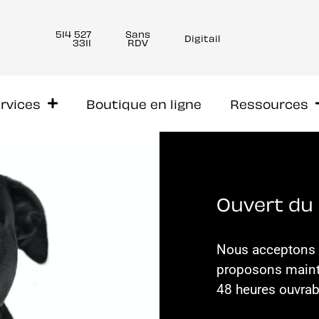
514 527
Sans
Digitail
3311
RDV
ervices
Boutique en ligne
Ressources
Ouvert du 
Nous acceptons l
proposons maint
48 heures ouvrab